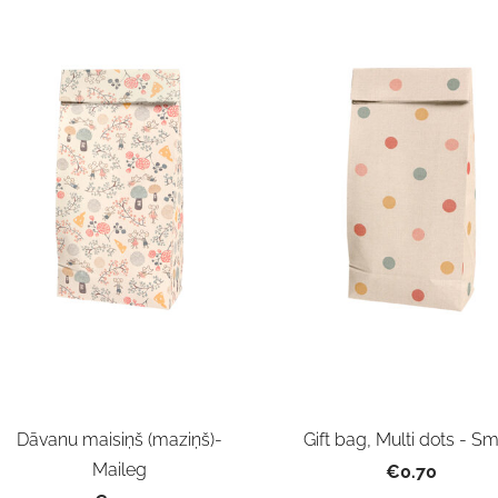
Dāvanu maisiņš (maziņš)-
Gift bag, Multi dots - Sm
Maileg
€0.70