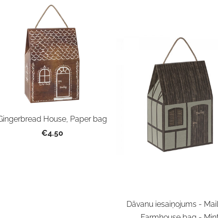
Gingerbread House, Paper bag
€4.50
Dāvanu iesaiņojums - Mai
Farmhouse bag - Min