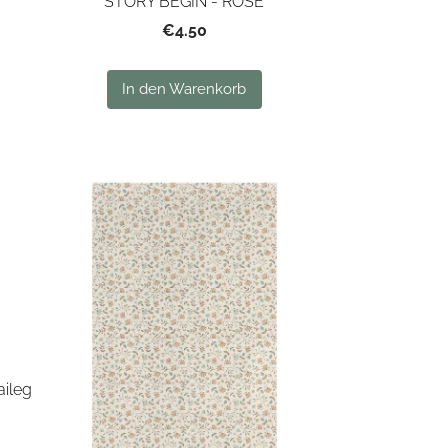
STORY BEGIN - ROSE
€4.50
In den Warenkorb
aileg