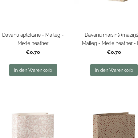
Dāvanu aploksne - Maileg -
Dāvanu maisiņš (maziņš
Merle heather
Maileg - Merle heather - 
€0.70
€0.70
In den Warenkorb
In den Warenkorb