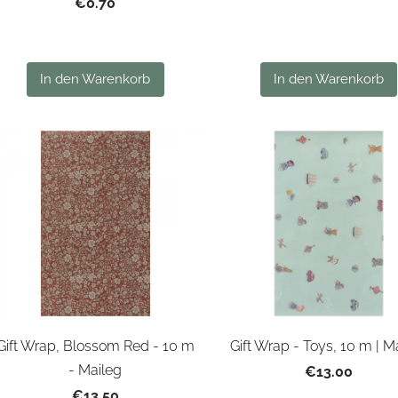
€0.70
In den Warenkorb
In den Warenkorb
Gift Wrap - Toys, 10 m | M
Gift Wrap, Blossom Red - 10 m
- Maileg
€13.00
€13.50