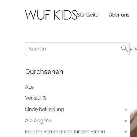
Startseite
Über uns
E-
Durchsehen
Alle
Verkauf %
Kinderbekleidung
›
Āra Apģērbi
›
Für Den Sommer und für den Strand
›