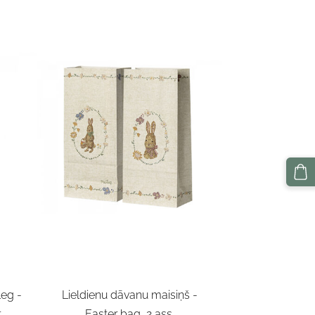
leg -
Lieldienu dāvanu maisiņš -
t
Easter bag, 2 ass.