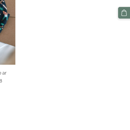
 ar
88