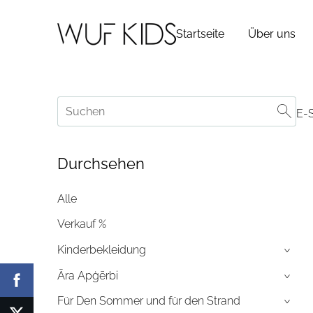
Startseite
Über uns
E-
Durchsehen
Alle
Verkauf %
Kinderbekleidung
›
Āra Apģērbi
›
Für Den Sommer und für den Strand
›