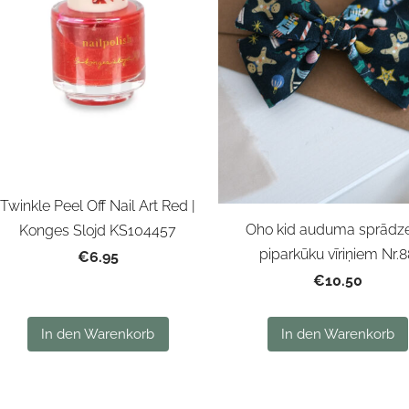
Twinkle Peel Off Nail Art Red |
Oho kid auduma sprādze
Konges Slojd KS104457
piparkūku vīriņiem Nr.
€6.95
€10.50
In den Warenkorb
In den Warenkorb