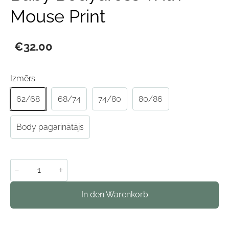
Mouse Print
€32.00
Izmērs
62/68
68/74
74/80
80/86
Body pagarinātājs
-
+
In den Warenkorb