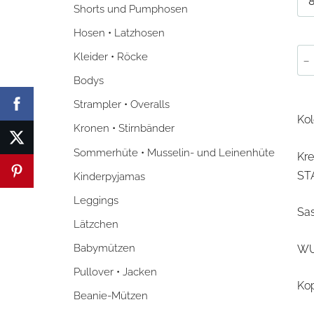
Shorts und Pumphosen
Hosen • Latzhosen
-
Kleider • Röcke
Bodys
Strampler • Overalls
Kol
Kronen • Stirnbänder
Sommerhüte • Musselin- und Leinenhüte
Kre
ST
Kinderpyjamas
Leggings
Sas
Lätzchen
Babymützen
WUF
Pullover • Jacken
Ko
Beanie-Mützen