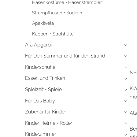
Hasenkostüme • Hasenstrampler
Strumpfhosen • Socken
Apakšveļa
Kappen • Strohhüte
Āra Apģērbi
›
Für Den Sommer und für den Strand
›
Kinderschuhe
›
NB
Essen und Trinken
›
Krā
Spielzeit • Spiele
›
mon
Für Das Baby
›
Zubehör für Kinder
Ats
›
Kinder Helme • Roller
›
Bēr
Kinderzimmer
›