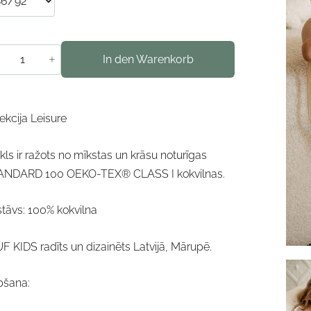
+
In den Warenkorb
ekcija Leisure
kls ir ražots no mīkstas un krāsu noturīgas
ANDARD 100 OEKO-TEX® CLASS I kokvilnas.
tāvs: 100% kokvilna
 KIDS radīts un dizainēts Latvijā, Mārupē.
pšana: