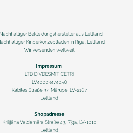
 Nachhaltiger Bekleidungshersteller aus Lettland
Nachhaltiger Kinderkonzeptladen in Riga, Lettland
Wir versenden weltweit
Impressum
:
LTD DIVDESMIT CETRI
LV40003474058
Kabiles Straße 37, Mārupe, LV-2167
Lettland
Shopadresse
Krišjāņa Valdemāra
Straße 43, Rī
ga, LV-1010
Lettland