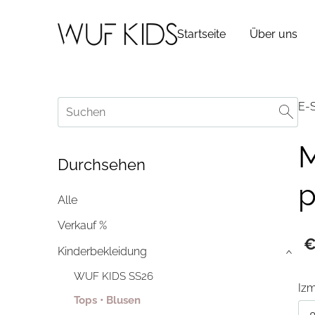
Startseite
Über uns
E-
M
Durchsehen
p
Alle
Verkauf %
€
Kinderbekleidung
›
WUF KIDS SS26
Iz
Tops • Blusen