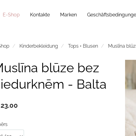
E-Shop
Kontakte
Marken
Geschäftsbedingung
Shop
Kinderbekleidung
Tops • Blusen
Muslīna blūz
uslīna blūze bez
iedurknēm - Balta
23.00
mērs