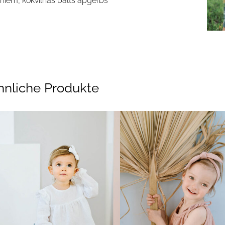
niem, kokvilnas balts apģērbs
hnliche Produkte