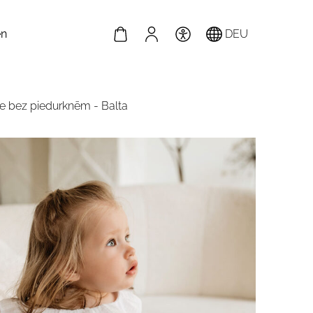
en
DEU
e bez piedurknēm - Balta