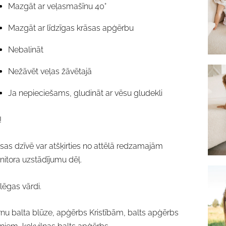
Mazgāt ar veļasmašīnu 40°
Mazgāt ar līdzīgas krāsas apģērbu
Nebalināt
Nežāvēt veļas žāvētajā
Ja nepieciešams, gludināt ar vēsu gludekli
!
sas dzīvē var atšķirties no attēlā redzamajām
itora uzstādījumu dēļ.
lēgas vārdi.
nu balta blūze, apģērbs Kristībām, balts apģērbs