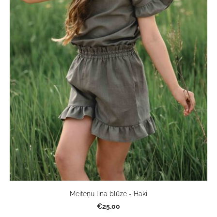
Meiteņu lina blūze - Haki
€25.00