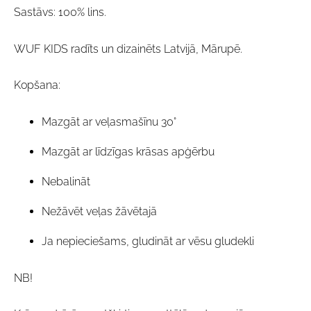
Sastāvs: 100% lins.
WUF KIDS radīts un dizainēts Latvijā, Mārupē.
Kopšana:
Mazgāt ar veļasmašīnu 30°
Mazgāt ar līdzīgas krāsas apģērbu
Nebalināt
Nežāvēt veļas žāvētajā
Ja nepieciešams, gludināt ar vēsu gludekli
NB!