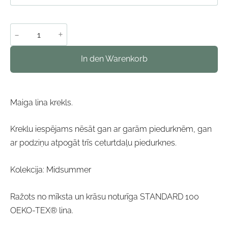
-
+
In den Warenkorb
Maiga lina krekls.
Kreklu iespējams nēsāt gan ar garām piedurknēm, gan
ar podziņu atpogāt trīs ceturtdaļu piedurknes.
Kolekcija: Midsummer
Ražots no mīksta un krāsu noturīga STANDARD 100
OEKO-TEX® lina.