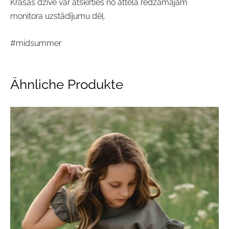
Krāsas dzīvē var atšķirties no attēlā redzamajām
monitora uzstādījumu dēļ.
#midsummer
Ähnliche Produkte