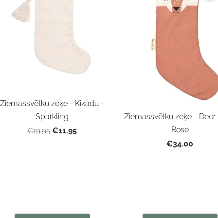
Ziemassvētku zeķe - Kikadu -
Ziemassvētku zeķe - Deer 
Sparkling
Rose
€11.95
€19.95
€34.00