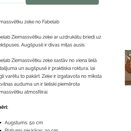
emassvētku zeķe no Fabelab
elab Ziemassvētku zeķe ar uzdrukātu briedi uz
ekšpuses. Augšpusē ir divas mīļas ausis.
elab Ziemassvētku zeķe sastāv no viena lielā
alījuma un augšpusē ir praktiska roktura, lai
gli varētu to pakārt. Zeķe ir izgatavota no mīksta
vilnas auduma un ir lieliski piemērota
massvētku atmosfērai.
ēri:
Augstums: 50 cm
Platums pie kājas: 30 cm