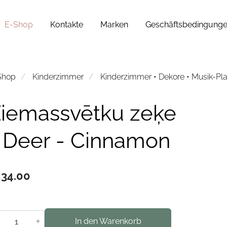
E-Shop
Kontakte
Marken
Geschäftsbedingung
Shop
Kinderzimmer
Kinderzimmer • Dekore • Musik-Pl
iemassvētku zeķe
 Deer - Cinnamon
34.00
+
In den Warenkorb