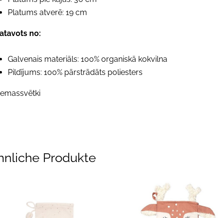
Platums atverē: 19 cm
atavots no:
Galvenais materiāls: 100% organiskā kokvilna
Pildījums: 100% pārstrādāts poliesters
iemassvētki
hnliche Produkte