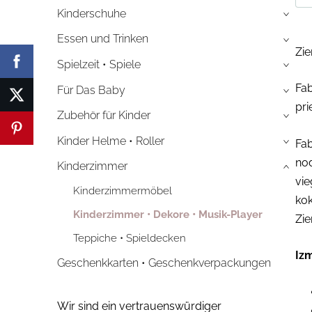
Kinderschuhe
›
Essen und Trinken
›
Zi
Spielzeit • Spiele
›
Fab
Für Das Baby
›
pri
Zubehör für Kinder
›
Kinder Helme • Roller
Fab
›
nod
Kinderzimmer
›
vie
Kinderzimmermöbel
kok
Kinderzimmer • Dekore • Musik-Player
Zie
Teppiche • Spieldecken
Izm
Geschenkkarten • Geschenkverpackungen
Wir sind ein vertrauenswürdiger