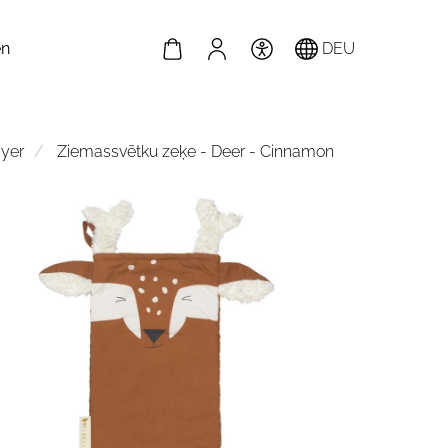
en
DEU
ayer
Ziemassvētku zeķe - Deer - Cinnamon