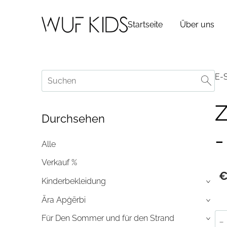
Startseite
Über uns
E-
Z
Durchsehen
-
Alle
Verkauf %
€
Kinderbekleidung
›
Āra Apģērbi
›
Für Den Sommer und für den Strand
-
›