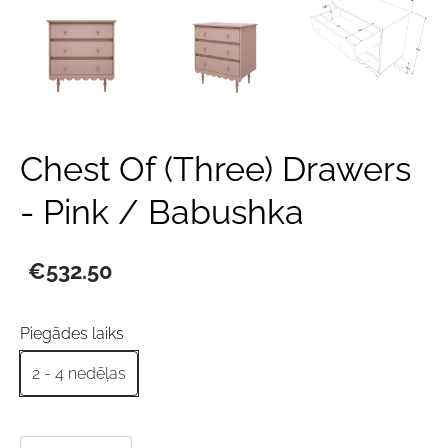
Chest Of (Three) Drawers
- Pink / Babushka
€532.50
Piegādes laiks
2 - 4 nedēļas