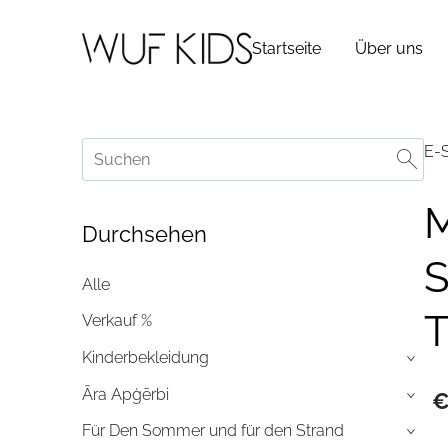
Startseite
Über uns
E-
M
Durchsehen
S
Alle
T
Verkauf %
Kinderbekleidung
›
Āra Apģērbi
€
›
Für Den Sommer und für den Strand
›