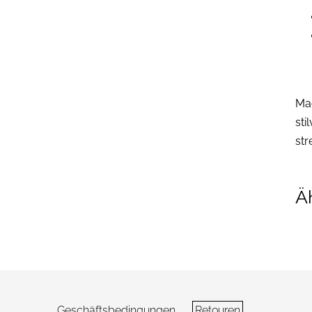
Mac
sti
str
Ä
Geschäftsbedingungen
Retouren