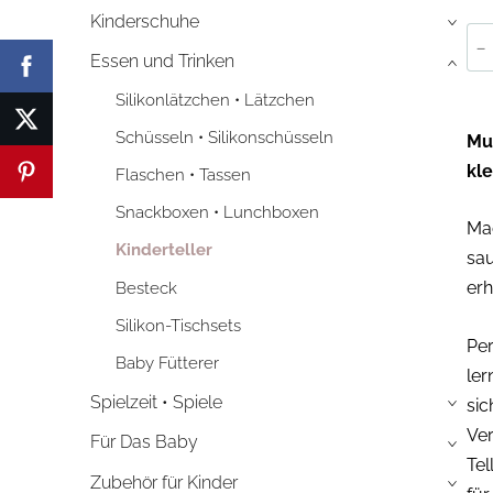
Kinderschuhe
›
-
Essen und Trinken
›
Silikonlätzchen • Lätzchen
Schüsseln • Silikonschüsseln
Mus
kle
Flaschen • Tassen
Snackboxen • Lunchboxen
Mac
Kinderteller
sau
erh
Besteck
Silikon-Tischsets
Per
Baby Fütterer
ler
Spielzeit • Spiele
sic
›
Ve
Für Das Baby
›
Tel
Zubehör für Kinder
›