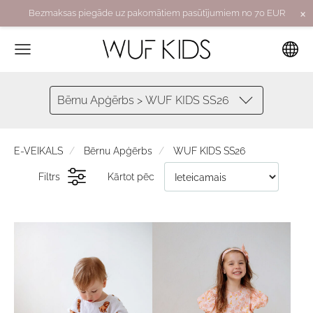
×
Bezmaksas piegāde uz pakomātiem pasūtījumiem no 70 EUR
Bērnu Apģērbs > WUF KIDS SS26
E-VEIKALS
Bērnu Apģērbs
WUF KIDS SS26
Filtrs
Kārtot pēc