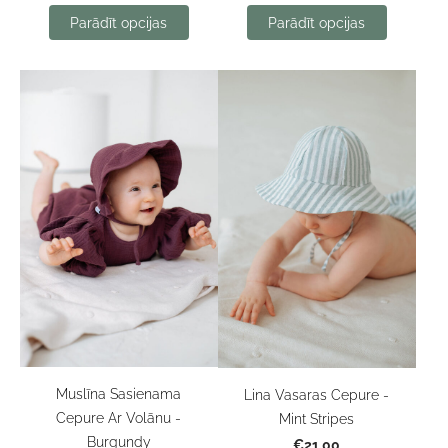
Parādīt opcijas
Parādīt opcijas
Muslīna Sasienama
Lina Vasaras Cepure -
Cepure Ar Volānu -
Mint Stripes
Burgundy
€21.00