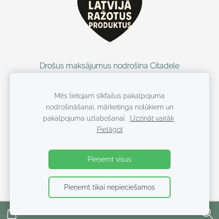
Drošus maksājumus nodrošina Citadele
Mēs lietojam sīkfailus pakalpojuma
nodrošināšanai, mārketinga nolūkiem un
pakalpojuma uzlabošanai.
Uzzināt vairāk
Pielāgot
Visas tiesības ieturētas WUF KIDS
Pieņemt visus
Pieņemt tikai nepieciešamos