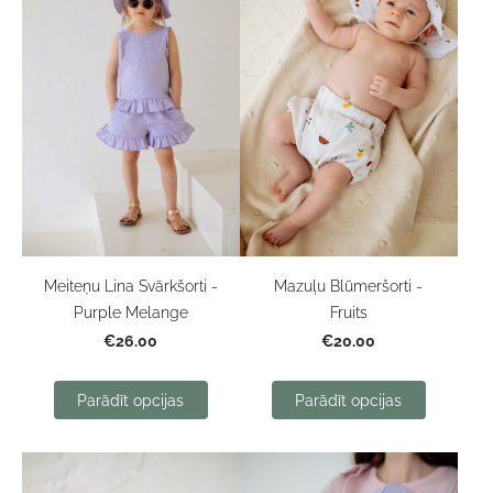
Meiteņu Lina Svārkšorti -
Mazuļu Blūmeršorti -
Purple Melange
Fruits
€26.00
€20.00
Parādīt opcijas
Parādīt opcijas