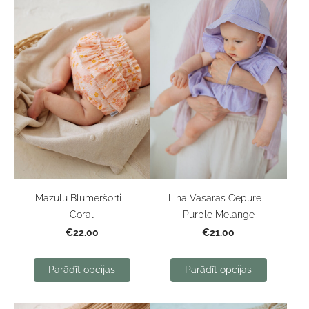
Mazuļu Blūmeršorti -
Lina Vasaras Cepure -
Coral
Purple Melange
€22.00
€21.00
Parādīt opcijas
Parādīt opcijas