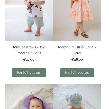
Muslīna Krekls - Toy
Meiteņu Muslīna Kleita -
Poodles / Balts
Coral
€27.00
€48.00
Parādīt opcijas
Parādīt opcijas