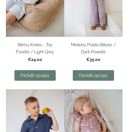
Bērnu Krekls - Toy
Meiteņu Platās Bikses /
Poodle / Light Grey
Dark Powder
€24.00
€35.00
Parādīt opcijas
Parādīt opcijas