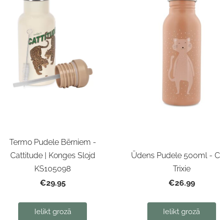
Termo Pudele Bērniem -
Ūdens Pudele 500ml - C
Cattitude | Konges Slojd
Trixie
KS105098
€26.99
€29.95
Ielikt grozā
Ielikt grozā