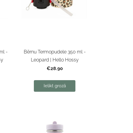
ml -
Bērnu Termopudele 350 ml -
sy
Leopard | Hello Hossy
€28.90
Ielikt grozā