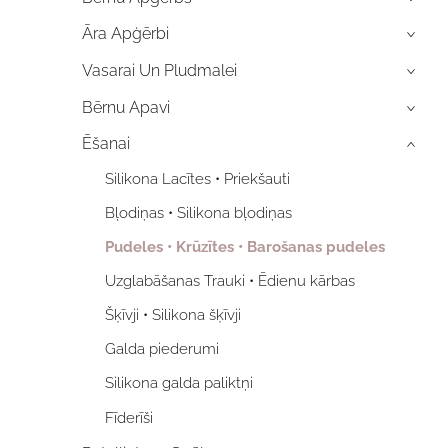
Āra Apģērbi
›
Vasarai Un Pludmalei
›
Bērnu Apavi
›
Ēšanai
›
Silikona Lacītes • Priekšauti
Bļodiņas • Silikona bļodiņas
Pudeles • Krūzītes • Barošanas pudeles
Uzglabāšanas Trauki • Ēdienu kārbas
Šķīvji • Silikona šķīvji
Galda piederumi
Silikona galda paliktņi
Fīderīši