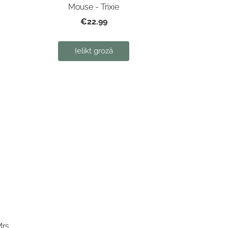
Mouse - Trixie
€22.99
Ielikt grozā
rs.