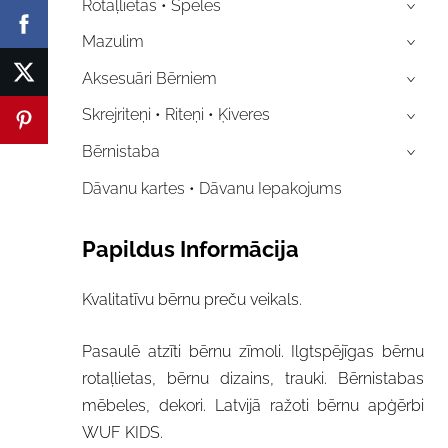
Rotaļlietas • Spēles
›
Mazulim
›
Aksesuāri Bērniem
›
Skrejriteņi • Riteņi • Ķiveres
›
Bērnistaba
›
Dāvanu kartes • Dāvanu Iepakojums
Papildus Informācija
Kvalitatīvu bērnu preču veikals.
Pasaulē atzīti bērnu zīmoli. Ilgtspējīgas bērnu
rotaļlietas, bērnu dizains, trauki. Bērnistabas
mēbeles, dekori. Latvijā ražoti bērnu apģērbi
WUF KIDS.