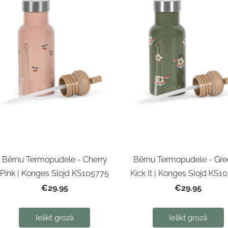
Bērnu Termopudele - Cherry
Bērnu Termopudele - Gre
Pink | Konges Slojd KS105775
Kick It | Konges Slojd KS1
€29.95
€29.95
Ielikt grozā
Ielikt grozā