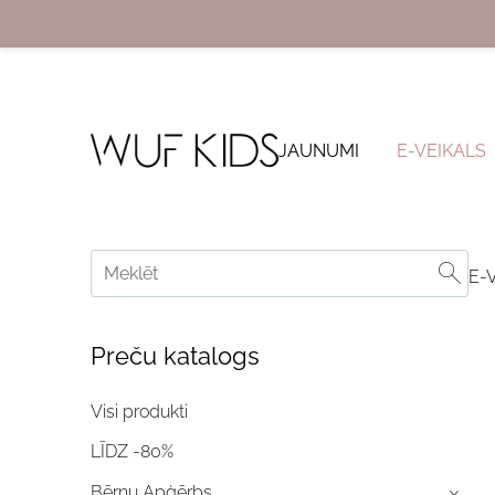
JAUNUMI
E-VEIKALS
E-
Preču katalogs
Visi produkti
LĪDZ -80%
Bērnu Apģērbs
›