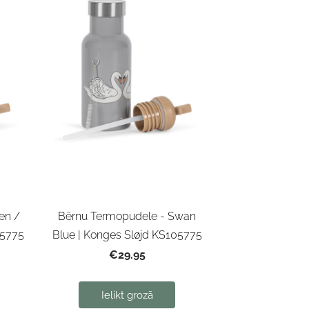
en /
Bērnu Termopudele - Swan
05775
Blue | Konges Sløjd KS105775
€29.95
Ielikt grozā