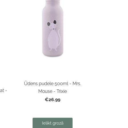
Ūdens pudele 500ml - Mrs.
at -
Mouse - Trixie
€26.99
Ielikt grozā