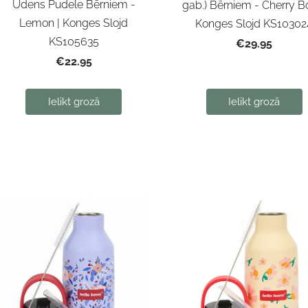
Ūdens Pudele Bērniem -
gab.) Bērniem - Cherry B
Lemon | Konges Slojd
Konges Slojd KS10302
KS105635
€29.95
€22.95
Ielikt grozā
Ielikt grozā