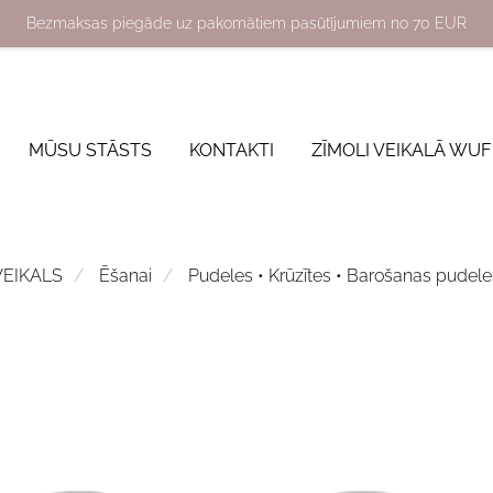
Bezmaksas piegāde uz pakomātiem pasūtījumiem no 70 EUR
MŪSU STĀSTS
KONTAKTI
ZĪMOLI VEIKALĀ WUF
VEIKALS
Ēšanai
Pudeles • Krūzītes • Barošanas pudele