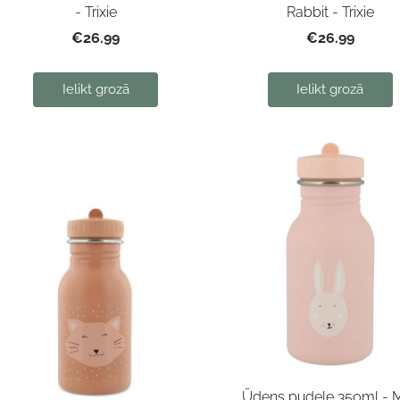
- Trixie
Rabbit - Trixie
€26.99
€26.99
Ielikt grozā
Ielikt grozā
Ūdens pudele 350ml - M