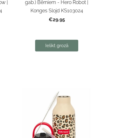
ow |
gab.) Bērniem - Hero Robot |
4
Konges Slojd KS103024
€29.95
Ielikt grozā