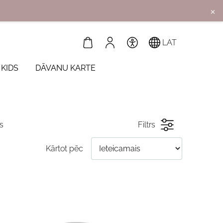
×
LAT
 KIDS
DĀVANU KARTE
s
Filtrs
Kārtot pēc