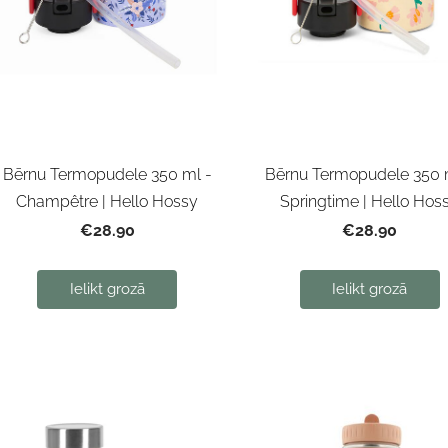
Bērnu Termopudele 350 ml -
Bērnu Termopudele 350 
Champêtre | Hello Hossy
Springtime | Hello Hos
€28.90
€28.90
Ielikt grozā
Ielikt grozā