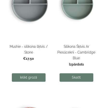
Mushie - silikona šķīvis /
Silikona Šķīvis Ar
Stone
Piesūcekni - Cambridge
Blue
€17.50
Izpārdots
Ielikt grozā
Skatīt