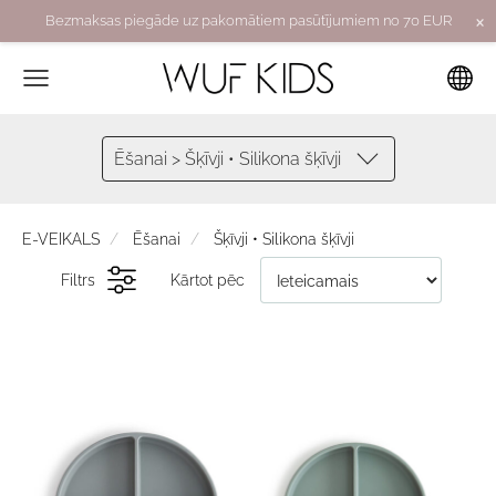
×
Bezmaksas piegāde uz pakomātiem pasūtījumiem no 70 EUR
Ēšanai > Šķīvji • Silikona šķīvji
E-VEIKALS
Ēšanai
Šķīvji • Silikona šķīvji
Filtrs
Kārtot pēc