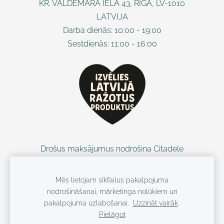
KR. VALDEMĀRA IELA 43, RĪGA, LV-1010
LATVIJA
Darba dienās: 10:00 - 19:00
Sestdienās: 11:00 - 16:00
Drošus maksājumus nodrošina Citadele
Mēs lietojam sīkfailus pakalpojuma
nodrošināšanai, mārketinga nolūkiem un
pakalpojuma uzlabošanai.
Uzzināt vairāk
Pielāgot