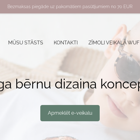
Bezmaksas piegāde uz pakomātiem pasūtījumiem no 70 EUR
MŪSU STĀSTS
KONTAKTI
ZĪMOLI VEIKALĀ WUF
īga bērnu dizaina konce
​Apmeklēt e-veikalu​