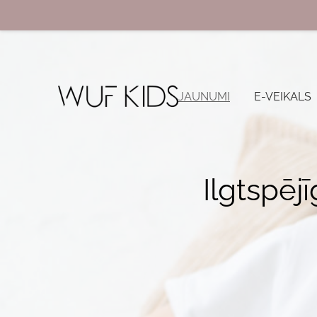
JAUNUMI
E-VEIKALS
Ilgtspēj