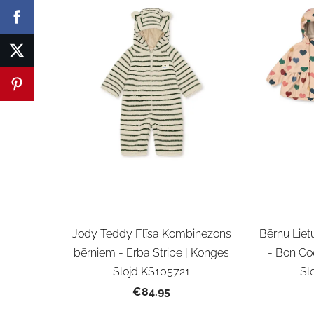
Jody Teddy Flīsa Kombinezons
Bērnu Liet
bērniem - Erba Stripe | Konges
- Bon Co
Slojd KS105721
Sl
€84.95