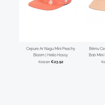
Cepure Ar Nagu Mini Peachy
Bērnu Ce
Bloom | Hello Hossy
Bob Mini 
€23.92
€29.90
€2