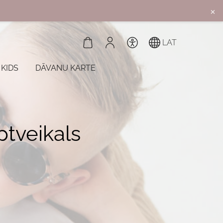
×
LAT
 KIDS
DĀVANU KARTE
ptveikals