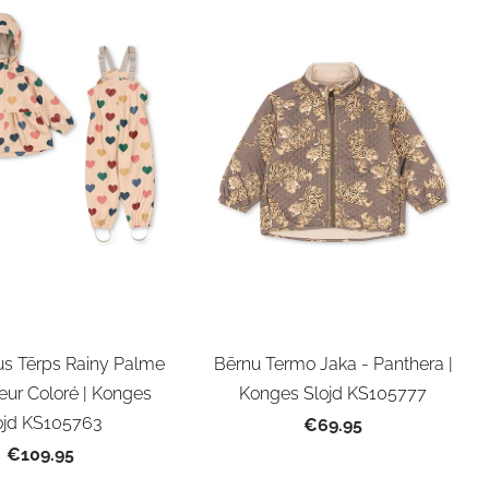
us Tērps Rainy Palme
Bērnu Termo Jaka - Panthera |
eur Coloré | Konges
Konges Slojd KS105777
ojd KS105763
€69.95
€109.95