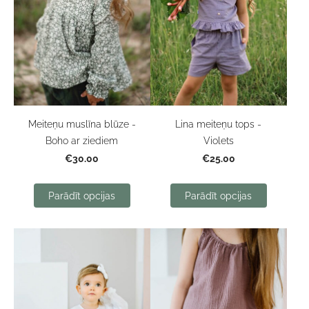
Meiteņu muslīna blūze -
Lina meiteņu tops -
Boho ar ziediem
Violets
€30.00
€25.00
Parādīt opcijas
Parādīt opcijas