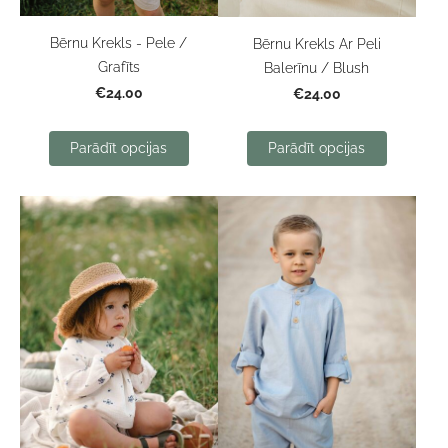
Bērnu Krekls - Pele /
Bērnu Krekls Ar Peli
Grafīts
Balerīnu / Blush
€24.00
€24.00
Parādīt opcijas
Parādīt opcijas