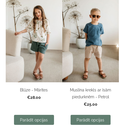
Blūze - Mārītes
Muslīna krekls ar īsām
piedurknēm - Petrol
€28.00
€25.00
Parādīt opcijas
Parādīt opcijas