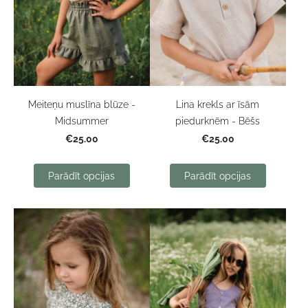
Meiteņu muslīna blūze -
Lina krekls ar īsām
Midsummer
piedurknēm - Bēšs
€25.00
€25.00
Parādīt opcijas
Parādīt opcijas