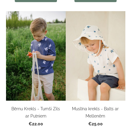
Muslīna krekls - Balts ar
Bērnu Krekls - Tumši Zils
Mellenēm
ar Putniem
€25.00
€22.00