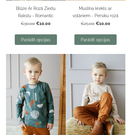
Blūze Ar Rozā Ziedu
Muslīna krekls ar
Rakstu - Romantic
volāniem - Persiku rozā
€10.00
€10.00
€30.00
€25.00
Parādīt opcijas
Parādīt opcijas