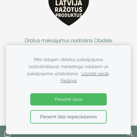
Drošus maksājumus nodrošina Citadele
Mēs lietojam sīkfailus pakalpojuma
nodrošināšanai, mārketinga nolūkiem un
pakalpojuma uzlabošanai.
Uzzināt vairāk
Pielāgot
Visas tiesības ieturētas WUF KIDS
Pieņemt visus
Pieņemt tikai nepieciešamos