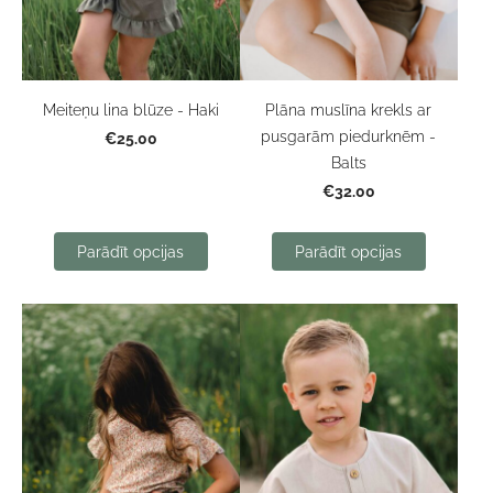
Meiteņu lina blūze - Haki
Plāna muslīna krekls ar
pusgarām piedurknēm -
€25.00
Balts
€32.00
Parādīt opcijas
Parādīt opcijas