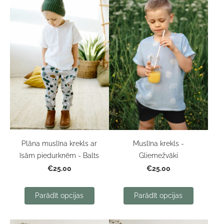
Muslīna krekls -
Plāna muslīna krekls ar
Gliemežvāki
īsām piedurknēm - Balts
€25.00
€25.00
Parādīt opcijas
Parādīt opcijas