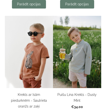
Parādīt opcijas
Parādīt opcijas
Krekls ar īsām
Puišu Lina Krekls - Dusty
piedurknēm - Saulrieta
Mint
oranžs ar zaķi
€34.00