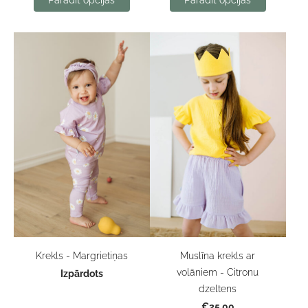
Krekls - Margrietiņas
Muslīna krekls ar
volāniem - Citronu
Izpārdots
dzeltens
€25.00