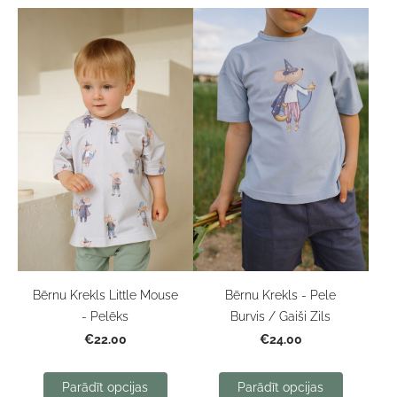
Bērnu Krekls Little Mouse
Bērnu Krekls - Pele
- Pelēks
Burvis / Gaiši Zils
€22.00
€24.00
Parādīt opcijas
Parādīt opcijas