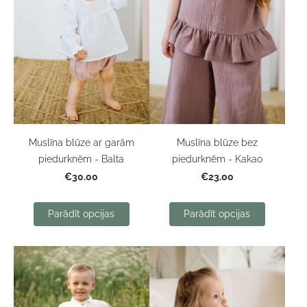
Muslīna blūze ar garām
Muslīna blūze bez
piedurknēm - Balta
piedurknēm - Kakao
€30.00
€23.00
Parādīt opcijas
Parādīt opcijas