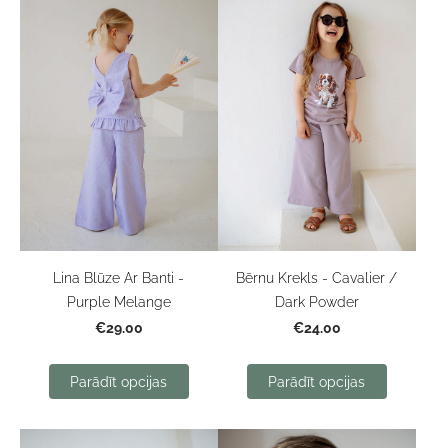
Lina Blūze Ar Banti -
Bērnu Krekls - Cavalier /
Purple Melange
Dark Powder
€29.00
€24.00
Parādīt opcijas
Parādīt opcijas