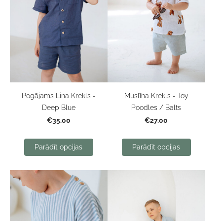
Pogājams Lina Krekls -
Muslīna Krekls - Toy
Deep Blue
Poodles / Balts
€35.00
€27.00
Parādīt opcijas
Parādīt opcijas