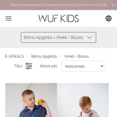
×
Bezmaksas piegāde uz pakomātiem pasūtījumiem no 70 EUR
Bērnu Apģērbs > Krekli • Blūzes
E-VEIKALS
Bērnu Apģērbs
Krekli • Blūzes
Filtrs
Kārtot pēc