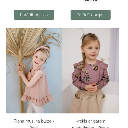
Parādīt opcijas
Parādīt opcijas
Plāna muslīna blūze -
Krekls ar garām
Rozā
piedurknēm - Bears