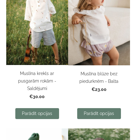
Muslīna krekls ar
Muslīna blūze bez
pusgarām rokām -
piedurknēm - Balta
Saldējumi
€23.00
€30.00
Parādīt opcijas
Parādīt opcijas