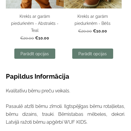
Krekls ar garām
Krekls ar garām
piedurknēm - Abstrakts -
piedurknēm - Bēšs
Teal
€10.00
€20.00
€10.00
€20.00
Parādīt opcijas
Parādīt opcijas
Papildus Informācija
Kvalitatīvu bērnu preču veikals.
Pasaulē atzīti bērnu zīmoli. Ilgtspējīgas bērnu rotaļlietas,
bērnu dizains, trauki. Bērnistabas mēbeles, dekori.
Latvijā ražoti bērnu apģērbi WUF KIDS.