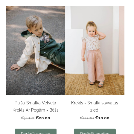
Puišu Smalka Velveta
Krekls - Smalki savvaļas
Krekls Ar Pogām - Bēšs
ziedi
€20.00
€10.00
€32.00
€20.00
Parādīt opcijas
Parādīt opcijas