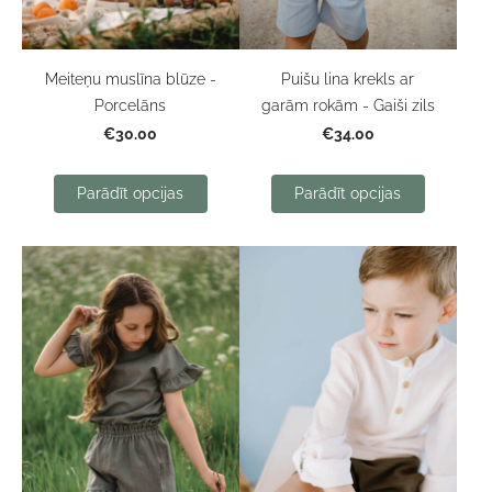
Puišu lina krekls ar
Meiteņu muslīna blūze -
garām rokām - Gaiši zils
Porcelāns
€34.00
€30.00
Parādīt opcijas
Parādīt opcijas