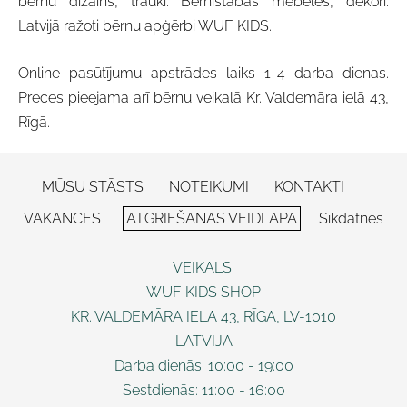
bērnu dizains, trauki. Bērnistabas mēbeles, dekori.
Latvijā ražoti bērnu apģērbi WUF KIDS.
Online pasūtījumu apstrādes laiks 1-4 darba dienas.
Preces pieejama arī bērnu veikalā Kr. Valdemāra ielā 43,
Rīgā.
MŪSU STĀSTS
NOTEIKUMI
KONTAKTI
VAKANCES
ATGRIEŠANAS VEIDLAPA
Sīkdatnes
VEIKALS
WUF KIDS SHOP
KR. VALDEMĀRA IELA 43, RĪGA, LV-1010
LATVIJA
Darba dienās: 10:00 - 19:00
Sestdienās: 11:00 - 16:00