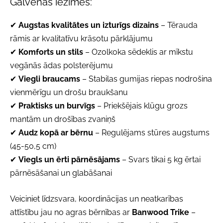
Galvenās iezīmes:
✔
Augstas kvalitātes un izturīgs dizains
– Tērauda
rāmis ar kvalitatīvu krāsotu pārklājumu
✔
Komforts un stils
– Ozolkoka sēdeklis ar mīkstu
vegānās ādas polsterējumu
✔
Viegli braucams
– Stabilas gumijas riepas nodrošina
vienmērīgu un drošu braukšanu
✔
Praktisks un burvīgs
– Priekšējais klūgu grozs
mantām un drošības zvaniņš
✔
Audz kopā ar bērnu
– Regulējams stūres augstums
(45-50,5 cm)
✔
Viegls un ērti pārnēsājams
– Svars tikai 5 kg ērtai
pārnēsāšanai un glabāšanai
Veiciniet līdzsvara, koordinācijas un neatkarības
attīstību jau no agras bērnības ar
Banwood Trike
–