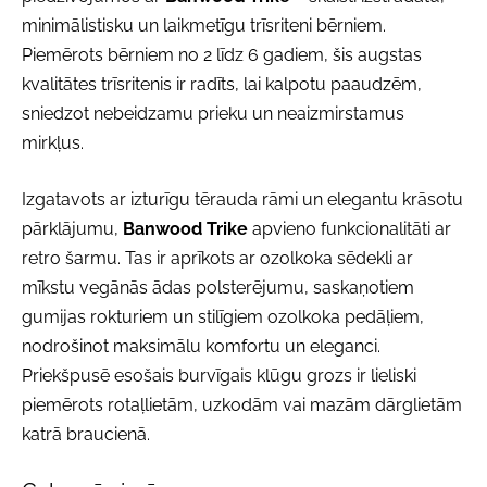
minimālistisku un laikmetīgu trīsriteni bērniem.
Piemērots bērniem no 2 līdz 6 gadiem, šis augstas
kvalitātes trīsritenis ir radīts, lai kalpotu paaudzēm,
sniedzot nebeidzamu prieku un neaizmirstamus
mirkļus.
Izgatavots ar izturīgu tērauda rāmi un elegantu krāsotu
pārklājumu,
Banwood Trike
apvieno funkcionalitāti ar
retro šarmu. Tas ir aprīkots ar ozolkoka sēdekli ar
mīkstu vegānās ādas polsterējumu, saskaņotiem
gumijas rokturiem un stilīgiem ozolkoka pedāļiem,
nodrošinot maksimālu komfortu un eleganci.
Priekšpusē esošais burvīgais klūgu grozs ir lieliski
piemērots rotaļlietām, uzkodām vai mazām dārglietām
katrā braucienā.