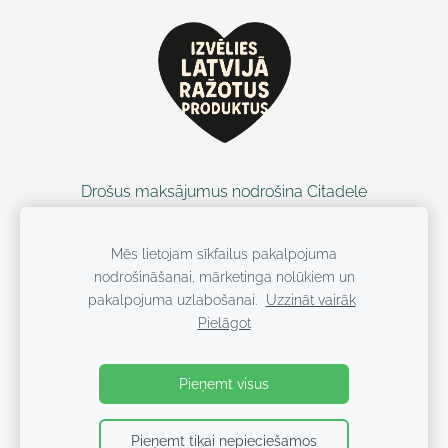
Drošus maksājumus nodrošina Citadele
Mēs lietojam sīkfailus pakalpojuma
nodrošināšanai, mārketinga nolūkiem un
pakalpojuma uzlabošanai.
Uzzināt vairāk
Pielāgot
Visas tiesības ieturētas WUF KIDS
Pieņemt visus
Pieņemt tikai nepieciešamos