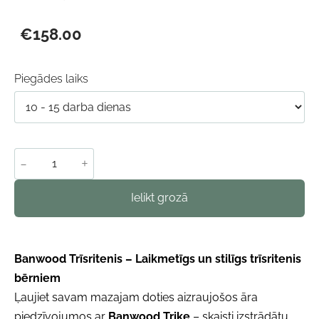
€158.00
Piegādes laiks
-
+
Ielikt grozā
Banwood Trīsritenis – Laikmetīgs un stilīgs trīsritenis
bērniem
Ļaujiet savam mazajam doties aizraujošos āra
piedzīvojumos ar
Banwood Trike
– skaisti izstrādātu,