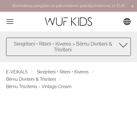
×
Bezmaksas piegāde uz pakomātiem pasūtījumiem no 70 EUR
Skrejriteņi • Riteņi • Ķiveres > Bērnu Divriteņi &
Trīsriteņi
E-VEIKALS
Skrejriteņi • Riteņi • Ķiveres
Bērnu Divriteņi & Trīsriteņi
Bērnu Trīsritenis - Vintage Cream