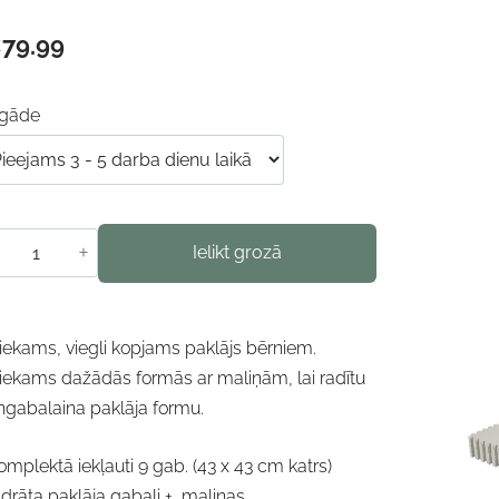
79.99
egāde
+
Ielikt grozā
iekams, viegli kopjams paklājs bērniem.
iekams dažādās formās ar maliņām, lai radītu
ngabalaina paklāja formu.
omplektā iekļauti 9 gab. (43 x 43 cm katrs)
drāta paklāja gabali + maliņas