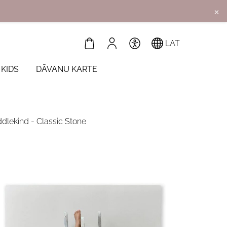
×
LAT
 KIDS
DĀVANU KARTE
ddlekind - Classic Stone