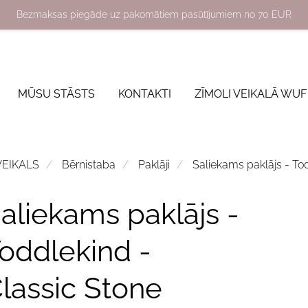
Bezmaksas piegāde uz pakomātiem pasūtījumiem no 70 EUR
MŪSU STĀSTS
KONTAKTI
ZĪMOLI VEIKALĀ WUF
VEIKALS
Bērnistaba
Paklāji
Saliekams paklājs - To
aliekams paklājs -
oddlekind -
lassic Stone