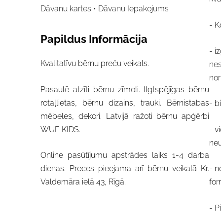
Dāvanu kartes • Dāvanu Iepakojums
- K
Papildus Informācija
- i
Kvalitatīvu bērnu preču veikals.
nes
no
Pasaulē atzīti bērnu zīmoli. Ilgtspējīgas bērnu
rotaļlietas, bērnu dizains, trauki. Bērnistabas
- b
mēbeles, dekori. Latvijā ražoti bērnu apģērbi
- v
WUF KIDS.
neu
Online pasūtījumu apstrādes laiks 1-4 darba
- n
dienas. Preces pieejama arī bērnu veikalā Kr.
for
Valdemāra ielā 43, Rīgā.
- P