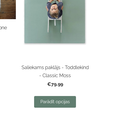
tone
Saliekams paklājs - Toddlekind
- Classic Moss
€79.99
Parādīt opcijas