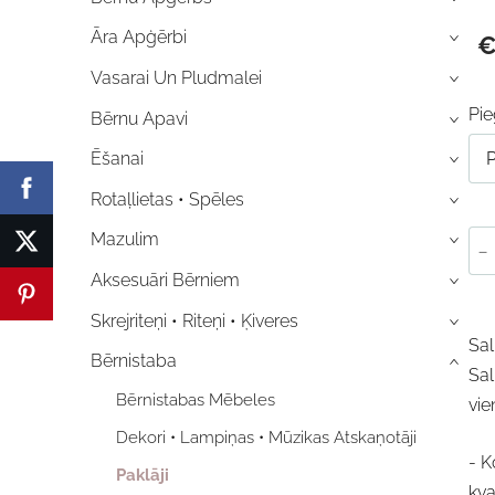
Āra Apģērbi
€
›
Vasarai Un Pludmalei
›
Pi
Bērnu Apavi
›
Ēšanai
›
Rotaļlietas • Spēles
›
Mazulim
-
›
Aksesuāri Bērniem
›
Skrejriteņi • Riteņi • Ķiveres
›
Sal
Bērnistaba
›
Sal
Bērnistabas Mēbeles
vie
Dekori • Lampiņas • Mūzikas Atskaņotāji
- K
Paklāji
kva