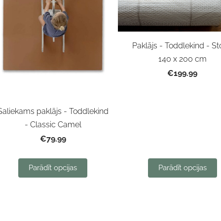
Paklājs - Toddlekind - S
140 x 200 cm
€199.99
Saliekams paklājs - Toddlekind
- Classic Camel
€79.99
Parādīt opcijas
Parādīt opcijas