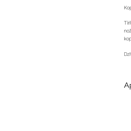
Ko
Tīr
nož
kop
Dzī
Ap