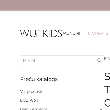
JAUNUMI
E-VEIKALS
E-
S
Preču katalogs
T
Visi produkti
C
LĪDZ -80%
Bērnu Apģērbs
›