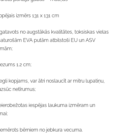
opējais izmērs 131 x 131 cm
zgatavots no augstākās kvalitātes, toksiskas vielas
aturošām EVA putām atbilstoši EU un ASV
rmām;
iezums 1.2 cm;
iegli kopjams, var ātri noslaucīt ar mitru lupatiņu,
zsūc netīrumus;
eierobežotas iespējas laukuma izmēram un
mai;
iemērots bērniem no jebkura vecuma.