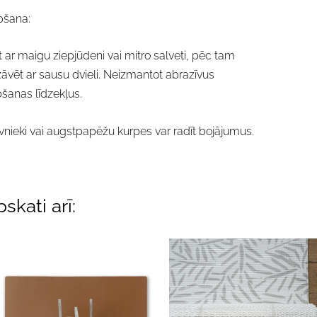
pšana:
īt ar maigu ziepjūdeni vai mitro salveti, pēc tam
āvēt ar sausu dvieli. Neizmantot abrazīvus
šanas līdzekļus.
vnieki vai augstpapēžu kurpes var radīt bojājumus.
skati arī: