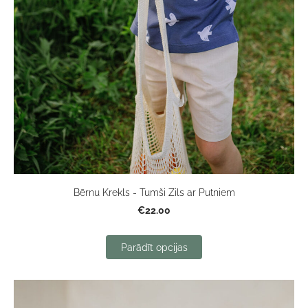
Bērnu Krekls - Tumši Zils ar Putniem
€22.00
Parādīt opcijas