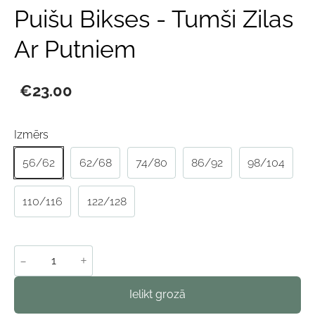
Puišu Bikses - Tumši Zilas
Ar Putniem
€23.00
Izmērs
56/62
62/68
74/80
86/92
98/104
110/116
122/128
-
+
Ielikt grozā