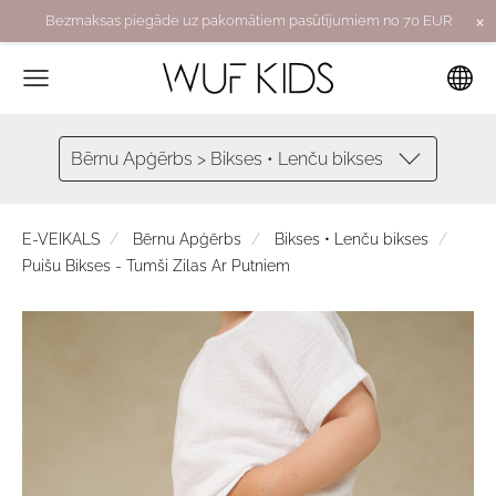
×
Bezmaksas piegāde uz pakomātiem pasūtījumiem no 70 EUR
Bērnu Apģērbs > Bikses • Lenču bikses
E-VEIKALS
Bērnu Apģērbs
Bikses • Lenču bikses
Puišu Bikses - Tumši Zilas Ar Putniem