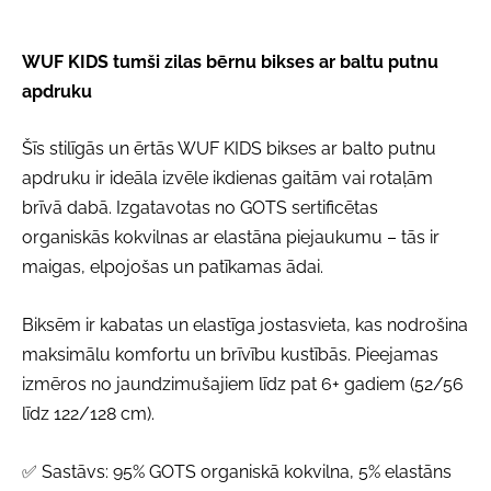
WUF KIDS tumši zilas bērnu bikses ar baltu putnu
apdruku
Šīs stilīgās un ērtās WUF KIDS bikses ar balto putnu
apdruku ir ideāla izvēle ikdienas gaitām vai rotaļām
brīvā dabā. Izgatavotas no GOTS sertificētas
organiskās kokvilnas ar elastāna piejaukumu – tās ir
maigas, elpojošas un patīkamas ādai.
Biksēm ir kabatas un elastīga jostasvieta, kas nodrošina
maksimālu komfortu un brīvību kustībās. Pieejamas
izmēros no jaundzimušajiem līdz pat 6+ gadiem (52/56
līdz 122/128 cm).
✅ Sastāvs: 95% GOTS organiskā kokvilna, 5% elastāns