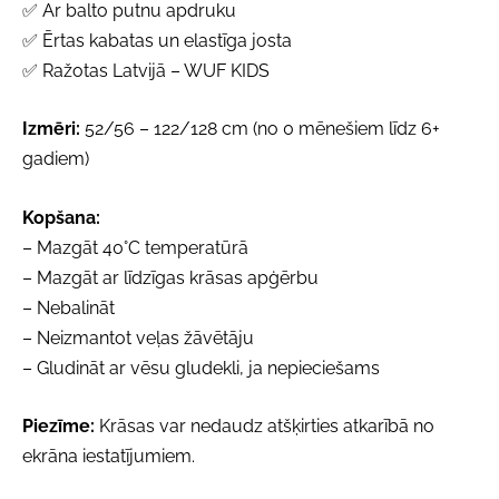
✅ Ar balto putnu apdruku
✅ Ērtas kabatas un elastīga josta
✅ Ražotas Latvijā – WUF KIDS
Izmēri:
52/56 – 122/128 cm (no 0 mēnešiem līdz 6+
gadiem)
Kopšana:
– Mazgāt 40°C temperatūrā
– Mazgāt ar līdzīgas krāsas apģērbu
– Nebalināt
– Neizmantot veļas žāvētāju
– Gludināt ar vēsu gludekli, ja nepieciešams
Piezīme:
Krāsas var nedaudz atšķirties atkarībā no
ekrāna iestatījumiem.