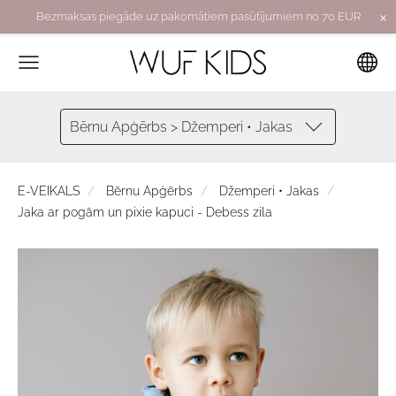
×
Bezmaksas piegāde uz pakomātiem pasūtījumiem no 70 EUR
Bērnu Apģērbs > Džemperi • Jakas
E-VEIKALS
Bērnu Apģērbs
Džemperi • Jakas
Jaka ar pogām un pixie kapuci - Debess zila