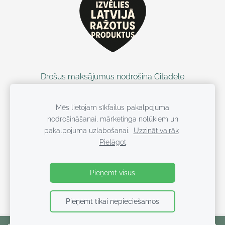
Drošus maksājumus nodrošina Citadele
Mēs lietojam sīkfailus pakalpojuma
nodrošināšanai, mārketinga nolūkiem un
pakalpojuma uzlabošanai.
Uzzināt vairāk
Pielāgot
Visas tiesības ieturētas WUF KIDS
Pieņemt visus
Pieņemt tikai nepieciešamos