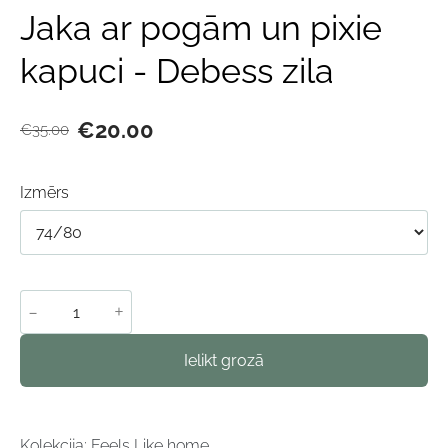
Jaka ar pogām un pixie
kapuci - Debess zila
€20.00
€35.00
Izmērs
-
+
Ielikt grozā
Kolekcija: Feels Like home