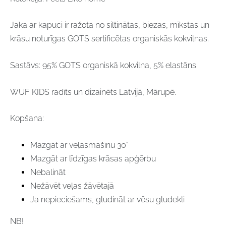
Jaka ar kapuci ir ražota no siltinātas, biezas, mīkstas un
krāsu noturīgas GOTS sertificētas organiskās kokvilnas.
Sastāvs: 95% GOTS organiskā kokvilna, 5% elastāns
WUF KIDS radīts un dizainēts Latvijā, Mārupē.
Kopšana:
Mazgāt ar veļasmašīnu 30°
Mazgāt ar līdzīgas krāsas apģērbu
Nebalināt
Nežāvēt veļas žāvētajā
Ja nepieciešams, gludināt ar vēsu gludekli
NB!