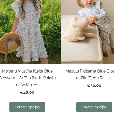
Meiteņu Muslīna Kleita Blue
Mazuļu Pidžama Blue Bl
Blossom - Ar Zilu Ziedu Rakstu
ar Zilu Ziedu Rakstu
un Volāniem
€30.00
€48.00
Parādīt opcijas
Parādīt opcijas