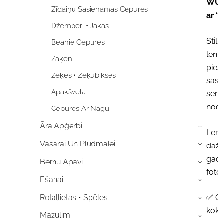
WU
Zīdaiņu Sasienamas Cepures
ar
Džemperi • Jakas
Sti
Beanie Cepures
len
Zaķēni
pie
Zeķes • Zeķubikses
sa
Apakšveļa
ser
nod
Cepures Ar Nagu
Āra Apģērbi
›
Len
Vasarai Un Pludmalei
daž
›
gad
Bērnu Apavi
›
fot
Ēšanai
›
Rotaļlietas • Spēles
✅ G
›
kok
Mazulim
›