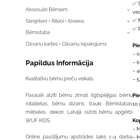
✅ 
Aksesuāri Bērniem
›
ve
✅ M
Skrejriteņi • Riteņi • Ķiveres
›
✅ R
Bērnistaba
›
Dāvanu kartes • Dāvanu Iepakojums
Pie
– 
Papildus Informācija
– 
– 
Kvalitatīvu bērnu preču veikals.
– 
Pasaulē atzīti bērnu zīmoli. Ilgtspējīgas bērnu
Pi
rotaļlietas, bērnu dizains, trauki. Bērnistabas
10
mēbeles, dekori. Latvijā ražoti bērnu apģērbi
WUF KIDS.
Ko
– 
Online pasūtījumu apstrādes laiks 1-4 darba
– M