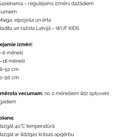
Sasienama – regulējams izmērs dažādiem
cumiem
aiga, elpojoša un ērta
adīta un ražota Latvijā – WUF KIDS
ejamie izmēri:
0–6 mēneši
6–18 mēneši
48–52 cm
52–56 cm
emērota vecumam:
no 0 mēnešiem līdz aptuveni
 gadiem
pšana:
Mazgāt 40°C temperatūrā
azgāt ar līdzīgas krāsas apģērbu