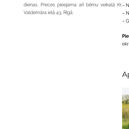
dienas. Preces pieejama arī bērnu veikalā Kr.
– N
Valdemāra ielā 43, Rīgā.
– N
– G
Pi
ekr
Ap