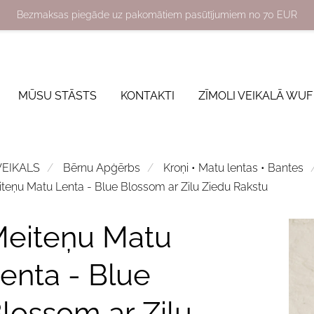
Bezmaksas piegāde uz pakomātiem pasūtījumiem no 70 EUR
MŪSU STĀSTS
KONTAKTI
ZĪMOLI VEIKALĀ WUF
VEIKALS
Bērnu Apģērbs
Kroņi • Matu lentas • Bantes
teņu Matu Lenta - Blue Blossom ar Zilu Ziedu Rakstu
eiteņu Matu
enta - Blue
lossom ar Zilu