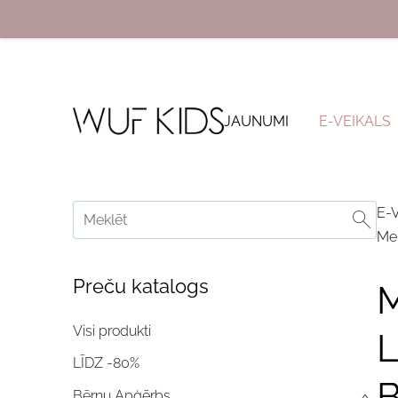
JAUNUMI
E-VEIKALS
E-
Mei
Preču katalogs
M
Visi produkti
L
LĪDZ -80%
B
Bērnu Apģērbs
›