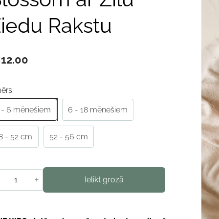
iedu Rakstu
12.00
mērs
 - 6 mēnešiem
6 - 18 mēnešiem
8 - 52 cm
52 - 56 cm
+
Ielikt grozā