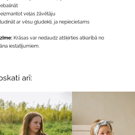
ebalināt
eizmantot veļas žāvētāju
ludināt ar vēsu gludekli, ja nepieciešams
ezīme:
Krāsas var nedaudz atšķirties atkarībā no
āna iestatījumiem.
skati arī: