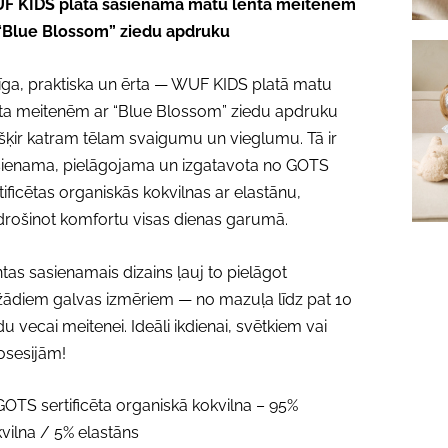
F KIDS platā sasienamā matu lenta meitenēm
 “Blue Blossom” ziedu apdruku
līga, praktiska un ērta — WUF KIDS platā matu
ta meitenēm ar “Blue Blossom” ziedu apdruku
šķir katram tēlam svaigumu un vieglumu. Tā ir
sienama, pielāgojama un izgatavota no GOTS
tificētas organiskās kokvilnas ar elastānu,
rošinot komfortu visas dienas garumā.
tas sasienamais dizains ļauj to pielāgot
ādiem galvas izmēriem — no mazuļa līdz pat 10
u vecai meitenei. Ideāli ikdienai, svētkiem vai
osesijām!
OTS sertificēta organiskā kokvilna – 95%
vilna / 5% elastāns