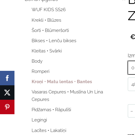
WUF KIDS SS26
Z
Krekli • Blūzes
Šorti • Blūmeršorti
€
Bikses • Lenču bikses
Kleitas • Svārki
Iz
Body
0
Romperi
Kroņi • Matu lentas • Bantes
4
Vasaras Cepures • Muslīna Un Lina
Cepures
-
Pidžamas • Rāpulīši
Legingi
Lacītes • Lakatiņi