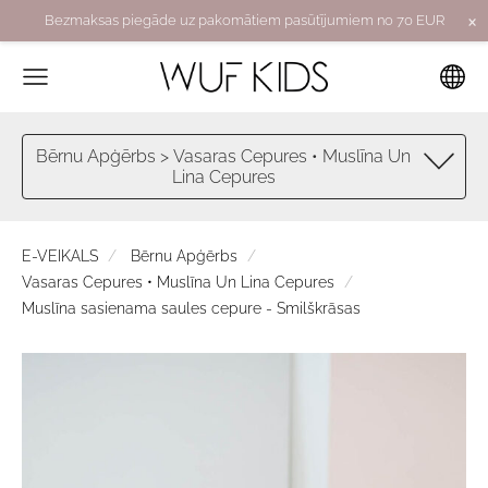
×
Bezmaksas piegāde uz pakomātiem pasūtījumiem no 70 EUR
Bērnu Apģērbs > Vasaras Cepures • Muslīna Un
Lina Cepures
E-VEIKALS
Bērnu Apģērbs
Vasaras Cepures • Muslīna Un Lina Cepures
Muslīna sasienama saules cepure - Smilškrāsas