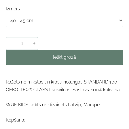
Izmērs
-
+
Ielikt grozā
Ražots no mīkstas un krāsu noturīgas STANDARD 100
OEKO-TEX® CLASS I kokvilnas. Sastāvs: 100% kokvilna
WUF KIDS radīts un dizainēts Latvijā, Mārupē.
Kopšana: