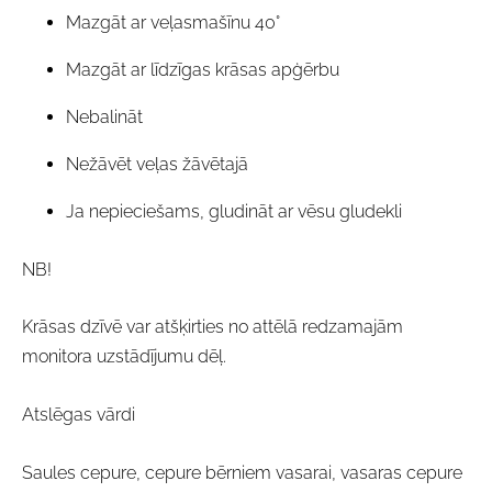
Mazgāt ar veļasmašīnu 40°
Mazgāt ar līdzīgas krāsas apģērbu
Nebalināt
Nežāvēt veļas žāvētajā
Ja nepieciešams, gludināt ar vēsu gludekli
NB!
Krāsas dzīvē var atšķirties no attēlā redzamajām
monitora uzstādījumu dēļ.
Atslēgas vārdi
Saules cepure, cepure bērniem vasarai, vasaras cepure