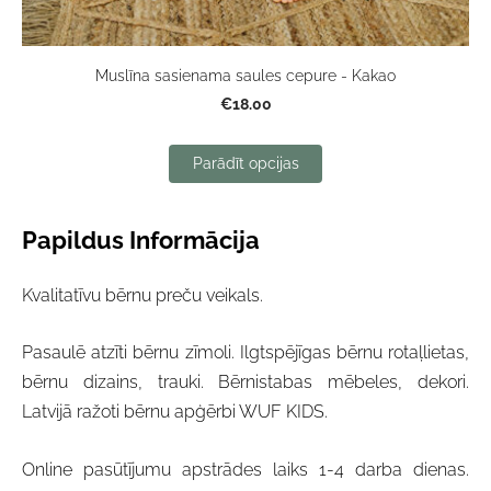
Muslīna sasienama saules cepure - Kakao
€18.00
Parādīt opcijas
Papildus Informācija
Kvalitatīvu bērnu preču veikals.
Pasaulē atzīti bērnu zīmoli. Ilgtspējīgas bērnu rotaļlietas,
bērnu dizains, trauki. Bērnistabas mēbeles, dekori.
Latvijā ražoti bērnu apģērbi WUF KIDS.
Online pasūtījumu apstrādes laiks 1-4 darba dienas.