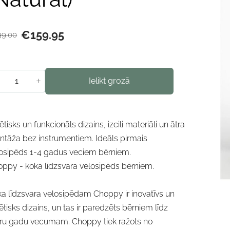
€159.95
99.00
+
Ielikt grozā
ētisks un funkcionāls dizains, izcili materiāli un ātra
tāža bez instrumentiem. Ideāls pirmais
osipēds 1-4 gadus veciem bērniem.
ppy - koka līdzsvara velosipēds bērniem.
a līdzsvara velosipēdam Choppy ir inovatīvs un
ētisks dizains, un tas ir paredzēts bērniem līdz
ru gadu vecumam. Choppy tiek ražots no