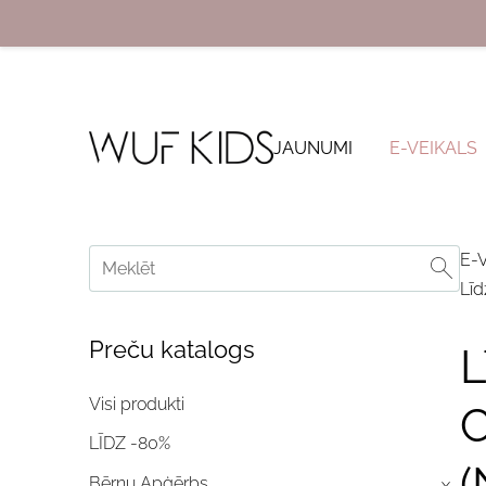
JAUNUMI
E-VEIKALS
E-
Līd
Preču katalogs
L
Visi produkti
C
LĪDZ -80%
(
Bērnu Apģērbs
›