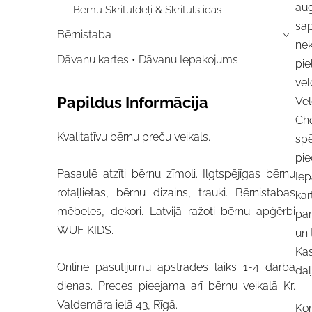
aug
Bērnu Skrituļdēļi & Skrituļslidas
sap
Bērnistaba
›
nek
Dāvanu kartes • Dāvanu Iepakojums
pie
vel
Papildus Informācija
Vel
Cho
Kvalitatīvu bērnu preču veikals.
spē
pie
Pasaulē atzīti bērnu zīmoli. Ilgtspējīgas bērnu
Iep
rotaļlietas, bērnu dizains, trauki. Bērnistabas
kar
mēbeles, dekori. Latvijā ražoti bērnu apģērbi
par
WUF KIDS.
un 
Kas
Online pasūtījumu apstrādes laiks 1-4 darba
daļ
dienas. Preces pieejama arī bērnu veikalā Kr.
Valdemāra ielā 43, Rīgā.
Ko