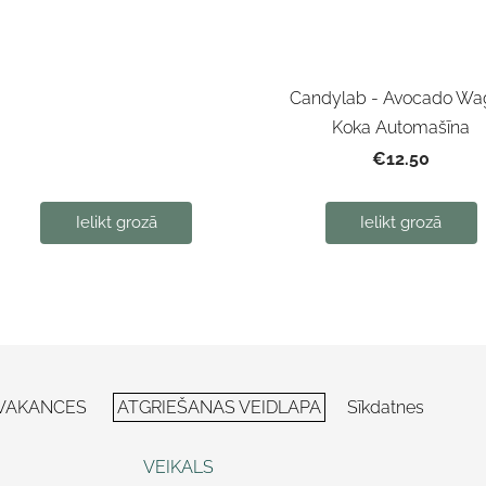
Candylab - Avocado Wa
Koka Automašīna
€12.50
Ielikt grozā
Ielikt grozā
VAKANCES
ATGRIEŠANAS VEIDLAPA
Sīkdatnes
VEIKALS