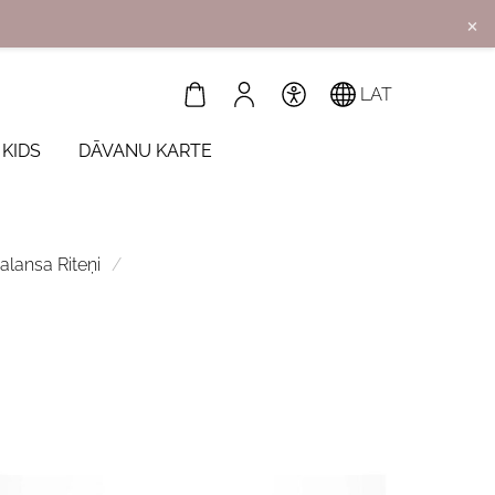
×
LAT
 KIDS
DĀVANU KARTE
Balansa Riteņi