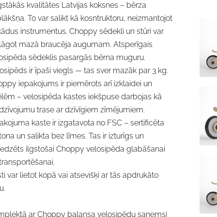
stākās kvalitātes Latvijas koksnes – bērza
lākšņa. To var salikt kā kosntruktoru, neizmantojot
ādus instrumentus. Choppy sēdekli un stūri var
lāgot mazā braucēja augumam. Atsperīgais
osipēda sēdeklis pasargās bērna muguru.
osipēds ir īpaši viegls — tas sver mazāk par 3 kg.
ppy iepakojums ir piemērots arī izklaidei un
lēm – velosipēda kastes iekšpuse darbojas kā
dzīvojumu trase ar dzīvīgiem zīmējumiem.
akojuma kaste ir izgatavota no FSC – sertificēta
tona un salikta bez līmes. Tas ir izturīgs un
edzēts ilgstošai Choppy velosipēda glabāšanai
transportēšanai.
ti var lietot kopā vai atsevišķi ar tās apdrukāto
u.
mplektā ar Choppy balansa velosipēdu saņemsi