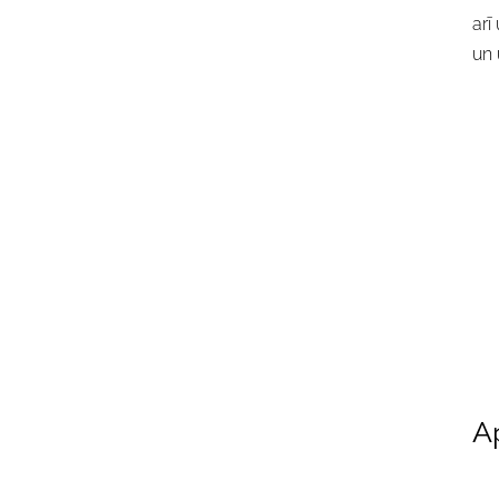
arī
un 
Ap