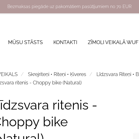
Bezmaksas piegāde uz pakomātiem pasūtījumiem no 70 EUR
MŪSU STĀSTS
KONTAKTI
ZĪMOLI VEIKALĀ WUF
VEIKALS
Skrejriteņi • Riteņi • Ķiveres
Līdzsvara Riteņi • 
zsvara ritenis - Choppy bike (Natural)
īdzsvara ritenis -
hoppy bike
Natural)