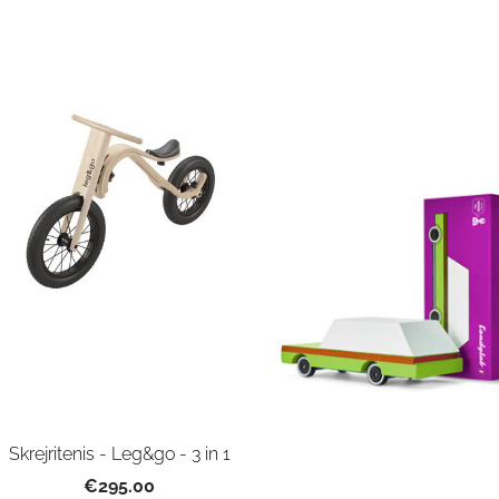
Skrejritenis - Leg&go - 3 in 1
€295.00