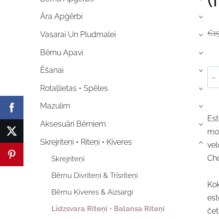
Āra Apģērbi
›
€1
Vasarai Un Pludmalei
›
Bērnu Apavi
›
Ēšanai
›
-
Rotaļlietas • Spēles
›
Mazulim
›
Est
Aksesuāri Bērniem
›
mon
Skrejriteņi • Riteņi • Ķiveres
›
vel
Cho
Skrejriteņi
Bērnu Divriteņi & Trīsriteņi
Kok
Bērnu Ķiveres & Aizsargi
est
Līdzsvara Riteņi • Balansa Riteņi
čet