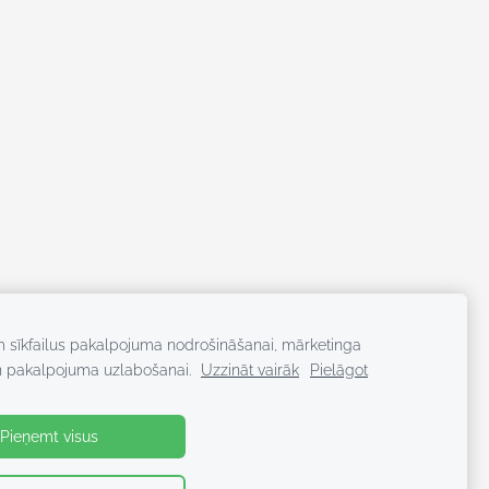
m sīkfailus pakalpojuma nodrošināšanai, mārketinga
n pakalpojuma uzlabošanai.
Uzzināt vairāk
Pielāgot
Pieņemt visus